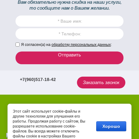
Вам обязательно нужна скидка на наши услуги,
то сообщите нам о Вашем желании.
Я согласен(а) на
обработку персональных данных
:
Отправить
+7(960)517-18-42
Заказать звонок
Этот сайт использует cookie-файлы и
Copyright © 2017 -
другие технологии для улучшения его
2026 Зелёный Дом
работы. Продолжая работу с сайтом, Вы
Хорошо
разрешаете использование cookie-
Сайт создан в:
megagroup.ru
файлов. Вы всегда можете отключить
файлы cookie в настройках Вашего